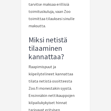
tarvitse maksaa erillisiä
toimituskuluja, vaan Zoo
toimittaa tilauksesi sinulle
maksutta.
Miksi netistä
tilaaminen
kannattaa?
Raapimispuut ja
kiipeilytelineet kannattaa
tilata netistä osoitteesta
Zoo.fi monestakin syystä.
Ensinnäkin nettikauppojen
kilpailukykyiset hinnat
tarjoavat erityisen