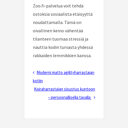
Zoo.fi-palvelua voit tehdä
ostoksia sosiaalista etäisyyttä
noudattamalla. Tämä on
oivallinen keino vähentää
tilanteen tuomaa stressiä ja
nauttia kodin turvasta yhdessä
rakkaiden lemmikkien kanssa.
Post
Previous
Moderni matto agilityharrastajan
navigation
Post
kotiin
Next
Koiraharrastajan sisustus kuntoon
Post
– persoonallisella tavalla