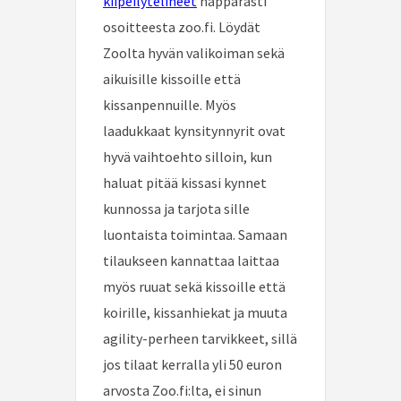
kiipeilytelineet
näppärästi
osoitteesta zoo.fi. Löydät
Zoolta hyvän valikoiman sekä
aikuisille kissoille että
kissanpennuille. Myös
laadukkaat kynsitynnyrit ovat
hyvä vaihtoehto silloin, kun
haluat pitää kissasi kynnet
kunnossa ja tarjota sille
luontaista toimintaa. Samaan
tilaukseen kannattaa laittaa
myös ruuat sekä kissoille että
koirille, kissanhiekat ja muuta
agility-perheen tarvikkeet, sillä
jos tilaat kerralla yli 50 euron
arvosta Zoo.fi:lta, ei sinun