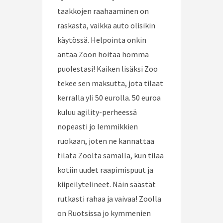
taakkojen raahaaminen on
raskasta, vaikka auto olisikin
käytössä. Helpointa onkin
antaa Zoon hoitaa homma
puolestasi! Kaiken lisäksi Zoo
tekee sen maksutta, jota tilaat
kerralla yli 50 eurolla. 50 euroa
kuluu agility-perheessä
nopeasti jo lemmikkien
ruokaan, joten ne kannattaa
tilata Zoolta samalla, kun tilaa
kotiin uudet raapimispuut ja
kiipeilytelineet. Näin säästät
rutkasti rahaa ja vaivaa! Zoolla
on Ruotsissa jo kymmenien