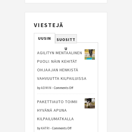
VIESTEJÄ
UUSIN
SUOSITT
U
AGILITYN MENTAALINEN
PUOLI: NÄIN KEHITÄT
OHJAAJAN HENKISTÄ
VAHVUUTTA KILPAILUISSA
on
by
ADMIN
-
Comments Off
Agilityn
PAKETTIAUTO TOIMII
mentaalinen
HYVÄNÄ APUNA
puoli:
KILPAILUMATKALLA
Näin
on
by
KATRI
-
Comments Off
kehität