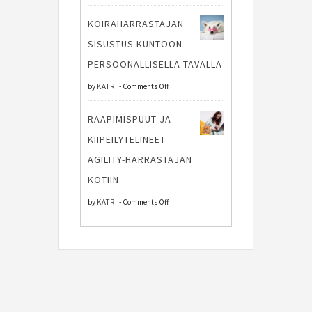
Pakettiauto
ohjaajan
KOIRAHARRASTAJAN
toimii
henkistä
SISUSTUS KUNTOON –
hyvänä
vahvuutta
PERSOONALLISELLA TAVALLA
apuna
kilpailuissa
on
by
KATRI
-
Comments Off
kilpailumatkalla
Koiraharrastajan
RAAPIMISPUUT JA
sisustus
KIIPEILYTELINEET
kuntoon
AGILITY-HARRASTAJAN
–
KOTIIN
persoonallisella
on
by
KATRI
-
Comments Off
tavalla
Raapimispuut
ja
kiipeilytelineet
agility-
harrastajan