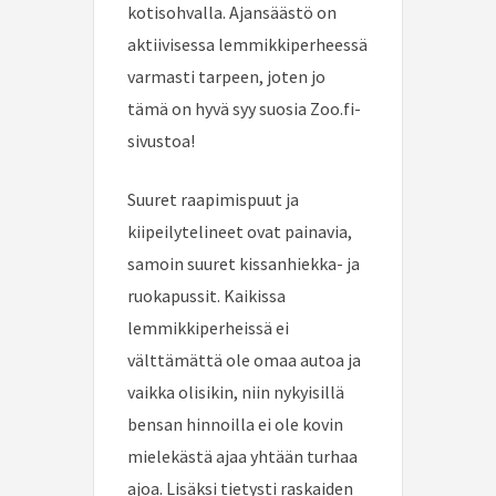
kotisohvalla. Ajansäästö on
aktiivisessa lemmikkiperheessä
varmasti tarpeen, joten jo
tämä on hyvä syy suosia Zoo.fi-
sivustoa!
Suuret raapimispuut ja
kiipeilytelineet ovat painavia,
samoin suuret kissanhiekka- ja
ruokapussit. Kaikissa
lemmikkiperheissä ei
välttämättä ole omaa autoa ja
vaikka olisikin, niin nykyisillä
bensan hinnoilla ei ole kovin
mielekästä ajaa yhtään turhaa
ajoa. Lisäksi tietysti raskaiden