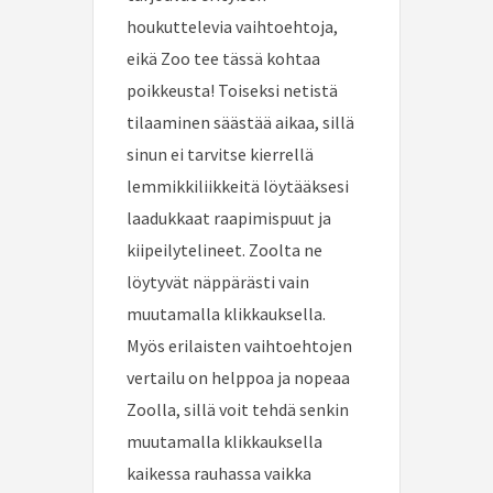
houkuttelevia vaihtoehtoja,
eikä Zoo tee tässä kohtaa
poikkeusta! Toiseksi netistä
tilaaminen säästää aikaa, sillä
sinun ei tarvitse kierrellä
lemmikkiliikkeitä löytääksesi
laadukkaat raapimispuut ja
kiipeilytelineet. Zoolta ne
löytyvät näppärästi vain
muutamalla klikkauksella.
Myös erilaisten vaihtoehtojen
vertailu on helppoa ja nopeaa
Zoolla, sillä voit tehdä senkin
muutamalla klikkauksella
kaikessa rauhassa vaikka