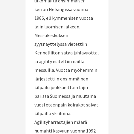
ulkomailta ensimmäisen
kerran Helsingissä vuonna
1986, eli kymmenisen vuotta
lajin luomisen jälkeen.
Messukeskuksen
syysnäyttelyssä vietettiin
Kennelliiton sataa juhlavuotta,
ja agility esiteltiin näillä
messuilla. Vuotta myöhemmin
järjestettiin ensimmäinen
kilpailu joukkueittain lajin
parissa Suomessa ja muutama
vuosi eteenpäin koirakot saivat
kilpailla yksilöinä.
Agilityharrastajien määrä
humahti kasvuun vuonna 1992.