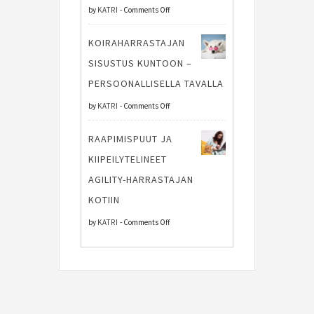
on
by
KATRI
-
Comments Off
kehität
Pakettiauto
ohjaajan
KOIRAHARRASTAJAN
toimii
henkistä
SISUSTUS KUNTOON –
hyvänä
vahvuutta
PERSOONALLISELLA TAVALLA
apuna
kilpailuissa
on
by
KATRI
-
Comments Off
kilpailumatkalla
Koiraharrastajan
RAAPIMISPUUT JA
sisustus
KIIPEILYTELINEET
kuntoon
AGILITY-HARRASTAJAN
–
KOTIIN
persoonallisella
on
by
KATRI
-
Comments Off
tavalla
Raapimispuut
ja
kiipeilytelineet
agility-