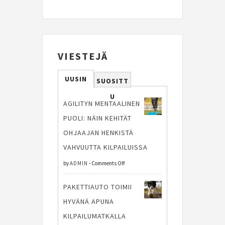
VIESTEJÄ
UUSIN
SUOSITT
U
AGILITYN MENTAALINEN
PUOLI: NÄIN KEHITÄT
OHJAAJAN HENKISTÄ
VAHVUUTTA KILPAILUISSA
on
by
ADMIN
-
Comments Off
Agilityn
PAKETTIAUTO TOIMII
mentaalinen
HYVÄNÄ APUNA
puoli:
KILPAILUMATKALLA
Näin