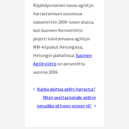
Räjähdysmäinen kasvu agilityn
harrastamisen suosiossa
saavutettiin 2000-luvun alussa,
kun Suomen Kennelliitto
järjesti isäntämaana agilityn
MM-kilpailut Helsingissä,
Helsingin jäähallissa.
Suomen
Agilityliitto
on perustettu
vuonna 2006.
Post
Previous
Kuinka aloittaa agility-harrastus?
navigation
Post
Next
Miten opettaa koiralle agilityn
Post
perusliike eli hyppy esteen yli?